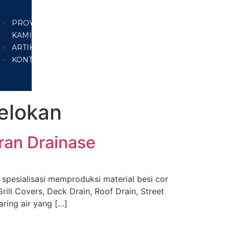
Air
PROYEK
KAMI
ARTIKEL
KONTAK
Selokan
uran Drainase
pesialisasi memproduksi material besi cor
rill Covers, Deck Drain, Roof Drain, Street
ring air yang […]