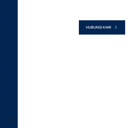
dan
Pipa
Grill
Tanaman
HUBUNGI KAMI
Besi
Roof
Drain
Besi
Cor
Deck
Drain
Besi
Cor
Manhole
Cover
Besi
Cor
Grill
Saluran