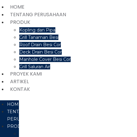
HOME
TENTANG PERUSAHAAN
PRODUK
Kopling dan Pipa
Grill Tanaman Besi
Roof Drain Besi Cor
Deck Drain Besi Cor
Manhole Cover Besi Cor
Grill Saluran Air
PROYEK KAMI
ARTIKEL
KONTAK
HOME
TENTANG
PERUSAHAAN
PRODUK
Kopling