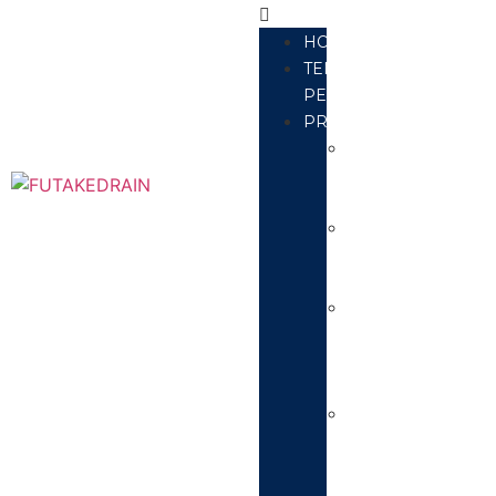
HOME
TENTANG
PERUSAHAAN
PRODUK
Kopling
dan
Pipa
Grill
Tanaman
Besi
Roof
Drain
Besi
Cor
Deck
Drain
Besi
Cor