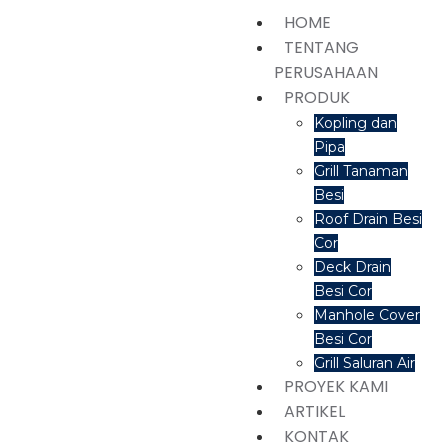
HOME
TENTANG
PERUSAHAAN
PRODUK
Kopling dan
Pipa
Grill Tanaman
Besi
Roof Drain Besi
Cor
Deck Drain
Besi Cor
Manhole Cover
Besi Cor
Grill Saluran Air
PROYEK KAMI
ARTIKEL
KONTAK