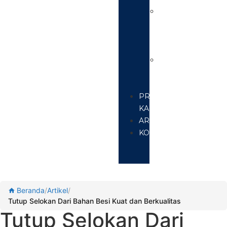
Manhole
Cover
Besi
Cor
Grill
Saluran
Air
PROYEK
KAMI
ARTIKEL
KONTAK
Beranda
/
Artikel
/
Tutup Selokan Dari Bahan Besi Kuat dan Berkualitas
Tutup Selokan Dari