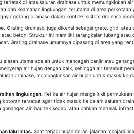
ng terletak di atas saluran drainase untuk memungkinkan ai
an dan keamanan lingkungan, terutama di area perkotaan ya
ingnya grating drainase dalam konteks sistem drainase mod
se.
Grating drainase, juga dikenal sebagai grate, grid, atau 
atau beton. Struktur ini memiliki serangkaian lubang atau
car. Grating drainase umumnya dipasang di area yang rentan
u alasan utama adalah untuk mencegah banjir atau genanga
enyerap air hujan dengan baik, sehingga air tersebut perlu
luran drainase, memungkinkan air hujan untuk masuk ke da
rsihan lingkungan.
Ketika air hujan mengalir di permukaan 
 kotoran tersebut agar tidak masuk ke dalam saluran drai
nangan air, bau tak sedap, atau bahkan merusak infrastr
n lalu lintas.
Saat terjadi hujan deras, jalanan menjadi li