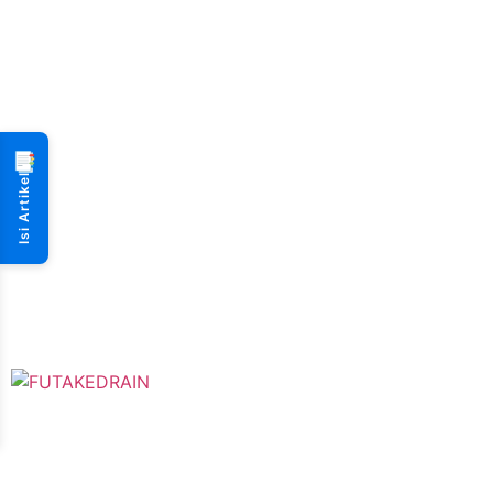
📑
Isi Artikel