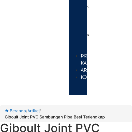
Manhole
Cover
Besi
Cor
Grill
Saluran
Air
PROYEK
KAMI
ARTIKEL
KONTAK
Beranda
/
Artikel
/
Giboult Joint PVC Sambungan Pipa Besi Terlengkap
Giboult Joint PVC