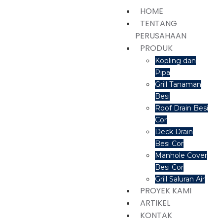
HOME
TENTANG
PERUSAHAAN
PRODUK
Kopling dan
Pipa
Grill Tanaman
Besi
Roof Drain Besi
Cor
Deck Drain
Besi Cor
Manhole Cover
Besi Cor
Grill Saluran Air
PROYEK KAMI
ARTIKEL
KONTAK