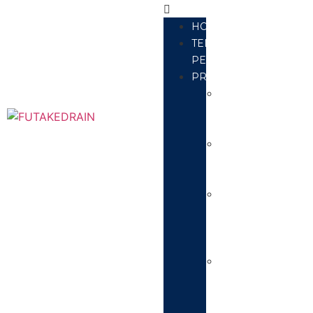
HOME
TENTANG
PERUSAHAAN
PRODUK
Kopling
dan
Pipa
Grill
Tanaman
Besi
Roof
Drain
Besi
Cor
Deck
Drain
Besi
Cor