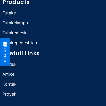
Products
Futake
Futakelampu
Futakemesin
Futakepedestrian
📑
Isi Artikel
Usefull Links
Produk
Artikel
Kontak
Proyek